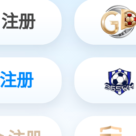
社会责任
将企业社会责任纳入K8.凯发总体战略体系，通过
建立企业社会责任长效机制，逐步将可持续发展战
略推进到公司每一个业务环节。并通过具体实践，
努力成为中国乃至世界通信网络物理连接设备领域
里具有社会责任和可持续发展的企业。
新闻资讯
公司动态
K8.凯发新闻
市场活动