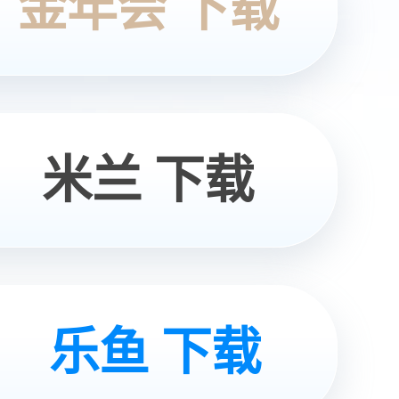
MWC 上海：未来先行｜K8.凯发连接智慧未来
03-22
速发展的今天，K8.凯发以开拓者的思维和创新精神，不断推
2024
业的发展和进步。2024世界移动通信大会（MWC）上海展，
以“大连接”为核心，全面展示了三大业务板块——日海模组、日
海通服最新技术研发成果。引领5G时代发展，推动行业进入
强势登陆 2024 MWC上海｜大连接引领智慧未来
03-19
的新纪元。
，备受瞩目的2024年世界移动通信大会（MWC）上海展会盛大
2024
.凯发携旗下最新产品与技术参展，向行业展示了K8.凯发在物
工智能等领域的深厚积累和创新能力。
获2023物联网产业两项年度大奖
03-13
.凯发在2023物联网产业年度榜单评选中，持续入选中国物联网
2024
强，智能制造产品案例也被选入中国物联网行业标杆案例榜。这
K8.凯发在物联网技术研发、产品创新、市场布局及品牌影响
持续领先的体现。