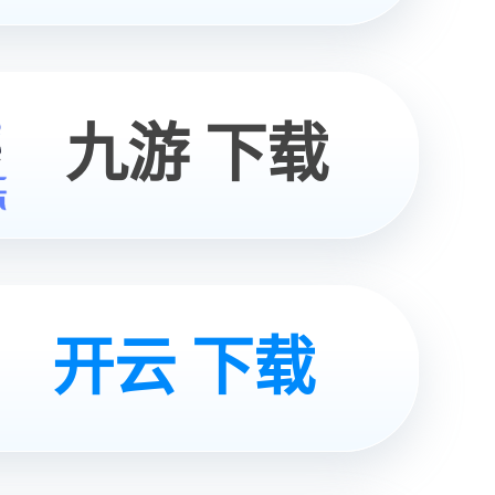
联系我们
0755-27521988
marketing@sunseaaiot.com
微信号：K8.凯发