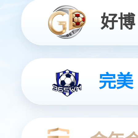
企业愿景
做全球领先的人工智能物联网企业