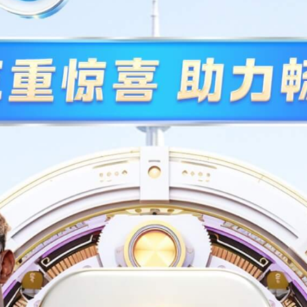
智能设备
态整合，为公用事
等领域提供全方