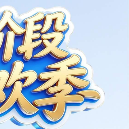
网服务
应商
务商