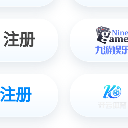
集团概况
产业布局
新闻资讯
人才发展
公司介绍
物联网
公司动态
用人机制
企业荣誉
智能设备
K8.凯发新闻
福利待遇
社会责任
通信服务
市场活动
诚聘英才
企业愿景
员工风采
发展历程
审计举报